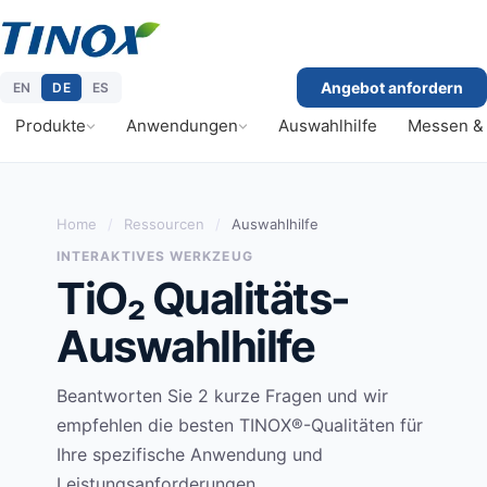
Angebot anfordern
EN
DE
ES
Produkte
Anwendungen
Auswahlhilfe
Messen &
Home
/
Ressourcen
/
Auswahlhilfe
INTERAKTIVES WERKZEUG
TiO₂ Qualitäts-
Auswahlhilfe
Beantworten Sie 2 kurze Fragen und wir
empfehlen die besten TINOX®-Qualitäten für
Ihre spezifische Anwendung und
Leistungsanforderungen.