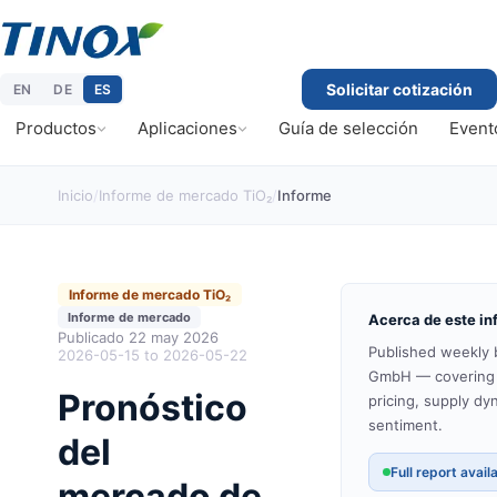
Solicitar cotización
EN
DE
ES
Productos
Aplicaciones
Guía de selección
Evento
Inicio
/
Informe de mercado TiO₂
/
Informe
Informe de mercado TiO₂
Informe de mercado
Acerca de este in
Publicado
22 may 2026
Published weekly 
2026-05-15 to 2026-05-22
GmbH — covering C
Pronóstico
pricing, supply d
sentiment.
del
Full report avail
mercado de