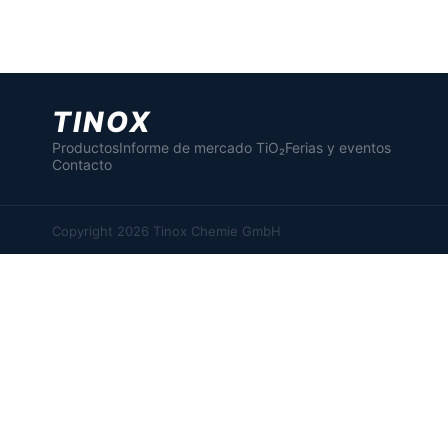
TINOX
Productos
Informe de mercado TiO₂
Ferias y eventos
Contacto
Copyright 2026 Tinox Chemie GmbH